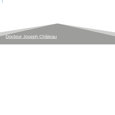
Docteur Joseph Château
Le chirurgien et son équipe
Consultations
Conseils
Contacter le Docteur
Prendre RDV
Chirurgie esthétique à Lyon
Chirurgie des seins
Chirurgie du corps et de la silhouette
Chirurgie du visage