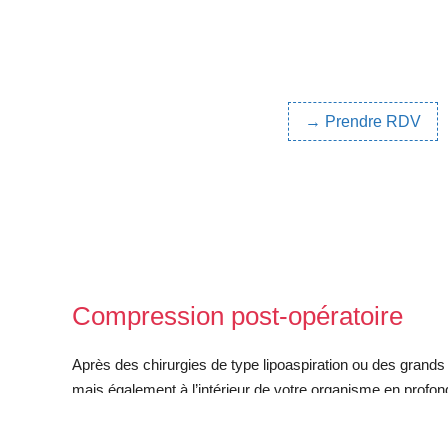
→ Prendre RDV
Compression post-opératoire
Après des chirurgies de type lipoaspiration ou des grands d
mais également à l’intérieur de votre organisme en profond
défaut de remise en tension de la peau). Celui-ci est à po