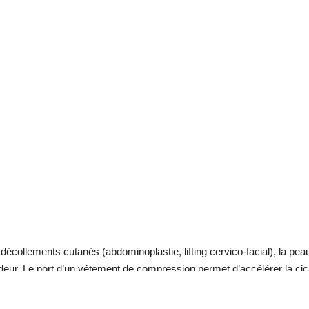
écollements cutanés (abdominoplastie, lifting cervico-facial), la peau 
eur. Le port d’un vêtement de compression permet d’accélérer la cicat
rter habituellement pour une durée totale de 2 mois.