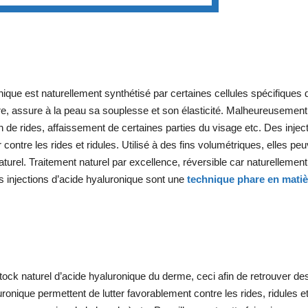
ronique est naturellement synthétisé par certaines cellules spécifiqu
ire, assure à la peau sa souplesse et son élasticité. Malheureusement
ion de rides, affaissement de certaines parties du visage etc. Des injec
 contre les rides et ridules. Utilisé à des fins volumétriques, elles 
aturel. Traitement naturel par excellence, réversible car naturelleme
s injections d’acide hyaluronique sont une
technique phare en matiè
tock naturel d’acide hyaluronique du derme, ceci afin de retrouver des 
ronique permettent de lutter favorablement contre les rides, ridules et p