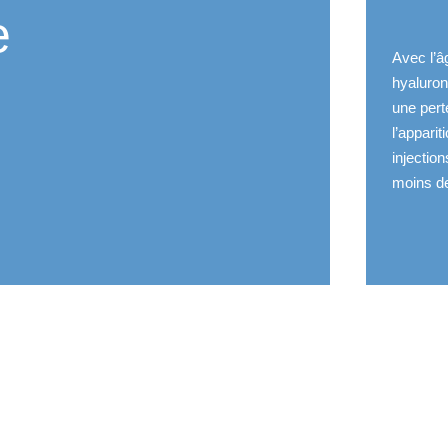
e
Avec l’â
hyaluron
une pert
l’appari
injectio
moins de