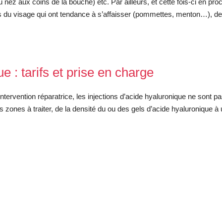
u nez aux coins de la bouche) etc. Par ailleurs, et cette fois-ci en pr
s du visage qui ont tendance à s’affaisser (pommettes, menton…), de r
e : tarifs et prise en charge
ntervention réparatrice, les injections d’acide hyaluronique ne sont p
nes à traiter, de la densité du ou des gels d’acide hyaluronique à uti