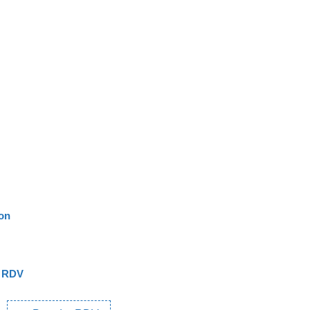
ion
e RDV